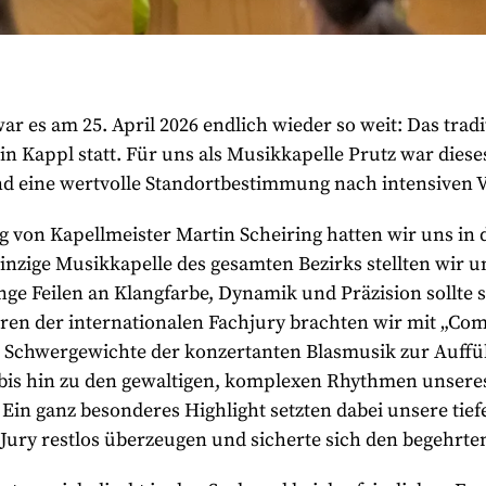
ar es am 25. April 2026 endlich wieder so weit: Das trad
in Kappl statt. Für uns als Musikkapelle Prutz war dies
nd eine wertvolle Standortbestimmung nach intensiven
g von Kapellmeister Martin Scheiring hatten wir uns in 
s einzige Musikkapelle des gesamten Bezirks stellten wir
ge Feilen an Klangfarbe, Dynamik und Präzision sollte 
n der internationalen Fachjury brachten wir mit „Com
e Schwergewichte der konzertanten Blasmusik zur Auffü
is hin zu den gewaltigen, komplexen Rhythmen unseres
in ganz besonderes Highlight setzten dabei unsere tief
Jury restlos überzeugen und sicherte sich den begehrten 