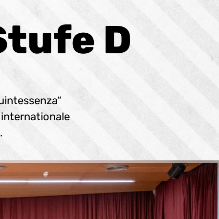
Stufe D
uintessenza“
 internationale
.